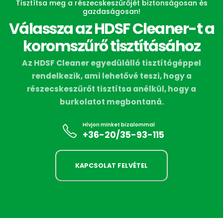
Tisztítsa meg a részecskeszűrőjét biztonságosan és
gazdaságosan!
Válassza az HDSF Cleaner-t a
koromszűrő tisztításához
Az HDSF Cleaner egyedülálló tisztítógéppel
rendelkezik, ami lehetővé teszi, hogy a
részecskeszűrőt tisztítsa anélkül, hogy a
burkolatot megbontaná.
Hívjon minket bizalommal
+36-20/35-93-115
KAPCSOLAT FELVÉTEL