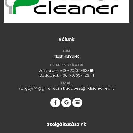
Rólunk
CÍM
TELEPHELYEINK
TELEFONSZÁMOK
Veszprém:
+36-20/35-93-115
Budapest:
+36-70/637-22-11
EMAIL
vargajv74@gmail.com
budapest@hdsfcleaner.hu
Szolgáltatásaink