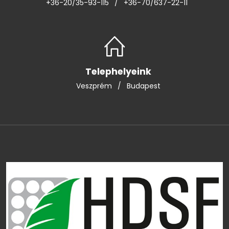
+36-20/35-93-115
/
+36-70/637-22-11
Telephelyeink
Veszprém
/
Budapest