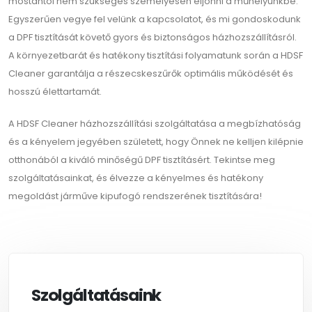
mostantól nem szükséges személyesen eljönni a műhelyünkbe.
Egyszerűen vegye fel velünk a kapcsolatot, és mi gondoskodunk
a DPF tisztítását követő gyors és biztonságos házhozszállításról.
A környezetbarát és hatékony tisztítási folyamatunk során a HDSF
Cleaner garantálja a részecskeszűrők optimális működését és
hosszú élettartamát.
A HDSF Cleaner házhozszállítási szolgáltatása a megbízhatóság
és a kényelem jegyében született, hogy Önnek ne kelljen kilépnie
otthonából a kiváló minőségű DPF tisztításért. Tekintse meg
szolgáltatásainkat, és élvezze a kényelmes és hatékony
megoldást járműve kipufogó rendszerének tisztítására!
Szolgáltatásaink