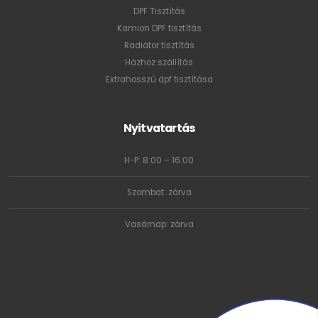
DPF Tisztítás
Kamion DPF tisztítás
Radiátor tisztítás
Házhoz szállítás
Extrahosszú dpf tisztítása
Nyitvatartás
H-P: 8:00 – 16:00
Szombat: zárva
Vasárnap: zárva