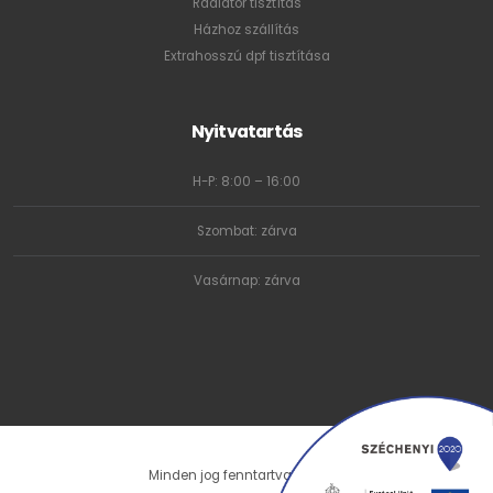
Radiátor tisztítás
Házhoz szállítás
Extrahosszú dpf tisztítása
Nyitvatartás
H-P: 8:00 – 16:00
Szombat: zárva
Vasárnap: zárva
Minden jog fenntartva © 2026.