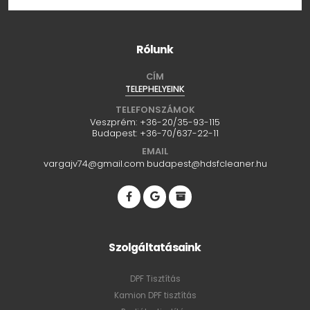
Rólunk
CÍM
TELEPHELYEINK
TELEFONSZÁMOK
Veszprém:
+36-20/35-93-115
Budapest:
+36-70/637-22-11
EMAIL
vargajv74@gmail.com
budapest@hdsfcleaner.hu
Szolgáltatásaink
DPF Tisztítás
Kamion DPF tisztítás